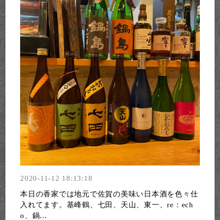
2020-11-12 18:13:18
本日の香家では地元で佐賀の美味い日本酒を色々仕
入れてます。基峰鶴、七田、天山、東一、re：ech
o、鍋...