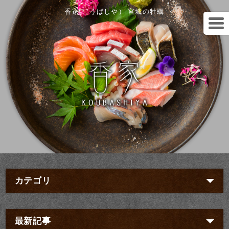
香家(こうばしや） 宮城の牡蠣
カテゴリ
最新記事